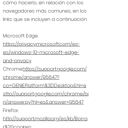
cómo hacerlo, en relación con los
navegadores más comunes, en los
links que se incluyen a continuación:
Microsoft Edge:
https://privacy.microsoft.com/es-
es/windows-10-microsoft-edge-
and-privacy
Chrome:
https://support.google.com/
chrome/answer/95647?
co=GENIE.Platform%3DDesktop&hl=e
sttp://support.google.com/chrome/bi
n/answer.py?hl=es&answer=95647
Firefox:
http://support.mozilla.org/es/kb/Borra
r%20cookies