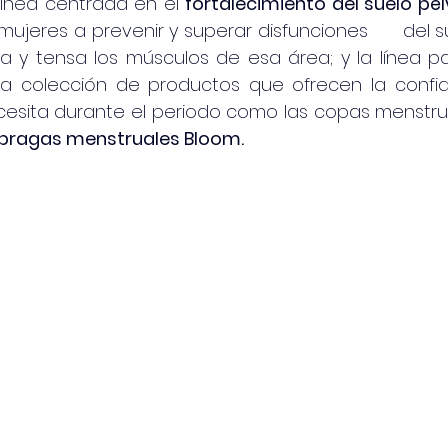
 línea centrada en el 
fortalecimiento del suelo pél
ujeres a prevenir y superar disfunciones      del sue
a y tensa los músculos de esa área; y la línea pa
a colección de productos que ofrecen la confian
cesita durante el periodo como las copas menstru
bragas menstruales Bloom.