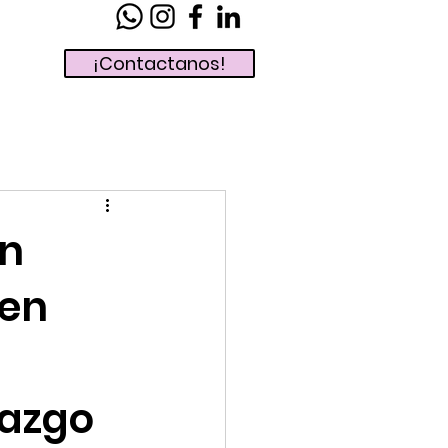
¡Contactanos!
en
 en
razgo