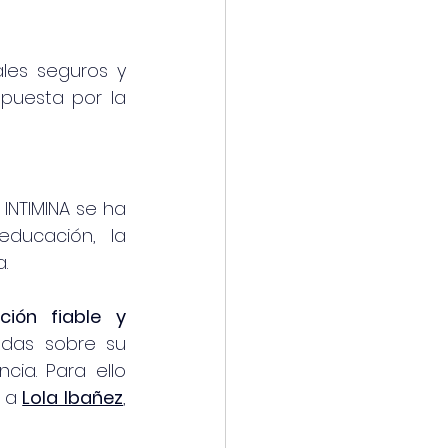
les seguros y 
puesta por la 
, INTIMINA se ha 
ucación, la 
.
ión fiable y 
das sobre su 
a. Para ello 
 a
Lola Ibañez
, 