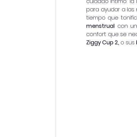
cuidado íntimo: la
para ayudar a las m
tiempo que tonific
menstrual
 con un
confort que se ne
Ziggy Cup 2,
 o sus 