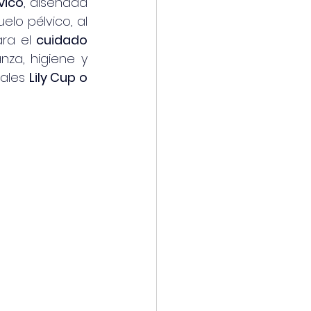
vico
, diseñada 
lo pélvico, al 
ra el 
cuidado 
za, higiene y 
ales 
Lily Cup o 