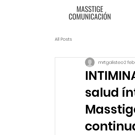
All Posts
mrtgalisteo
2 feb
INTIMINA
salud í
Masstig
continu