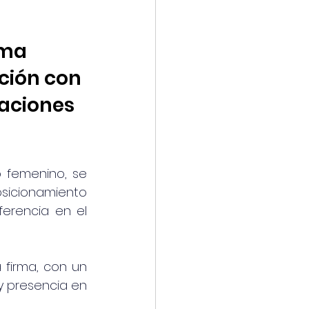
ima 
ión con 
laciones 
 femenino, se 
sicionamiento 
erencia en el 
firma, con un 
 presencia en 