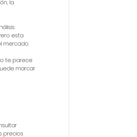
ón, la 
lisis 
Pero esta 
el mercado.
No te parece 
puede marcar 
sultar 
s precios 