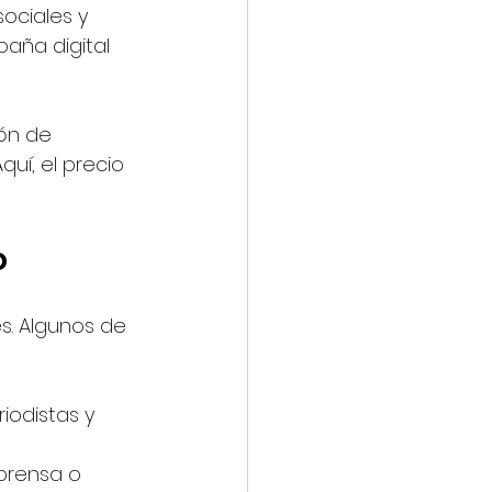
ociales y 
aña digital 
ón de 
uí, el precio 
o
s. Algunos de 
iodistas y 
prensa o 