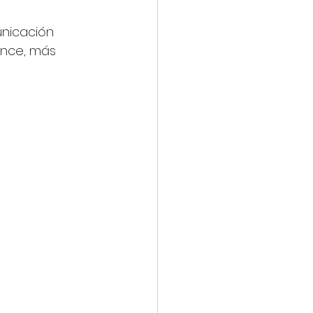
nicación 
ance, más 