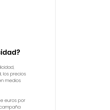
cidad?
cidad, 
 los precios 
en medios 
e euros por 
a campaña 