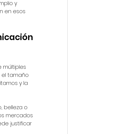
plio y 
en en esos 
nicación 
 múltiples 
, el tamaño 
itamos y la 
 belleza o 
stos mercados 
e justificar 